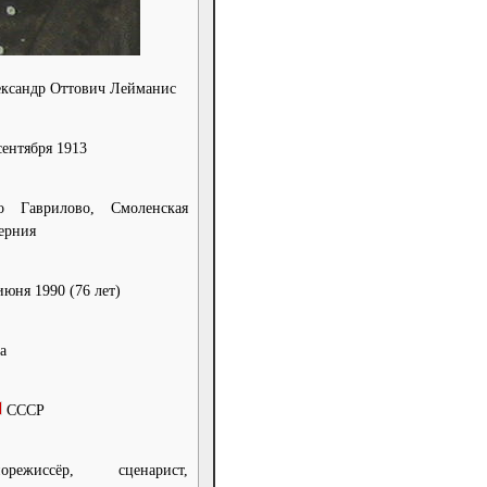
ксандр Оттович Лейманис
сентября 1913
ло Гаврилово, Смоленская
ерния
июня 1990
(76 лет)
а
СССР
норежиссёр, сценарист,