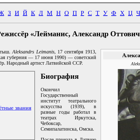
Ж
З
И
Й
К
Л
М
Н
О
П
Р
С
Т
У
Ф
Х
Ц
Режиссёр «Лейманис, Александр Оттович
атыш.
Aleksandrs Leimanis
, 17 сентября 1913,
Алекса
кая губерния — 17 июня 1990) — советский
ёр. Народный артист Латвийской ССР.
Alek
Биография
Окончил
Государственный
институт театрального
искусства (1939), в
ётные звания
разные годы работал в
театрах Иркутска,
Чебоксар,
Семипалатинска, Омска.
После приезда в Латвию