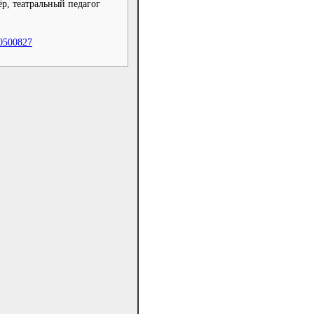
ёр, театральный педагог
0500827