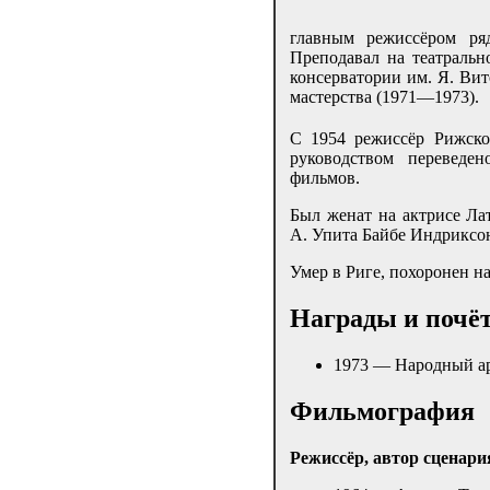
главным режиссёром ря
Преподавал на театральн
консерватории им. Я. Вит
мастерства (1971—1973).
С 1954 режиссёр Рижско
руководством переведе
фильмов.
Был женат на актрисе Ла
А. Упита Байбе Индриксо
Умер в Риге, похоронен н
Награды и почё
1973 — Народный а
Фильмография
Режиссёр, автор сценари