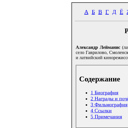
А
Б
В
Г
Д
Ё
Александр Лейманис
(л
село Гаврилово, Смоленс
и латвийский кинорежисс
Содержание
1
Биография
2
Награды и поч
3
Фильмография
4
Ссылки
5
Примечания