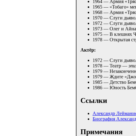
1964 — Армия «Тря
1965 — «Тобаго» ме
1968 — Армия «Тря
1970 — Слуги дьяв
1972 — Слуги дьяво
1973 — Олег и Айн
1975 — В клешнях 
1978 — Открытая с
Актёр:
1972 — Слуги дьяво
1978 — Театр —
эпи
1979 — Незаконче
1979 — Ждите «Джо
1985 — Детство Бе
1986 — Юность Бе
Ссылки
Александр Лейманис
Биография Александр
Примечания