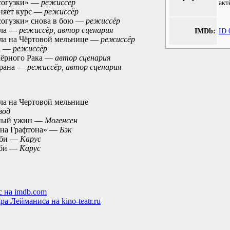
согузки» —
режиссёр
акт
няет курс —
режиссёр
согузки» снова в бою —
режиссёр
ола —
режиссёр, автор сценария
IMDb:
ID 
ла на Чёртовой мельнице —
режиссёр
а —
режиссёр
Чёрного Рака —
автор сценария
трана —
режиссёр, автор сценария
ла на Чертовой мельнице
зод
нный ужин —
Могенсен
на Графтона» —
Бэк
мби —
Карус
мби —
Карус
 на imdb.com
а Лейманиса на kino-teatr.ru