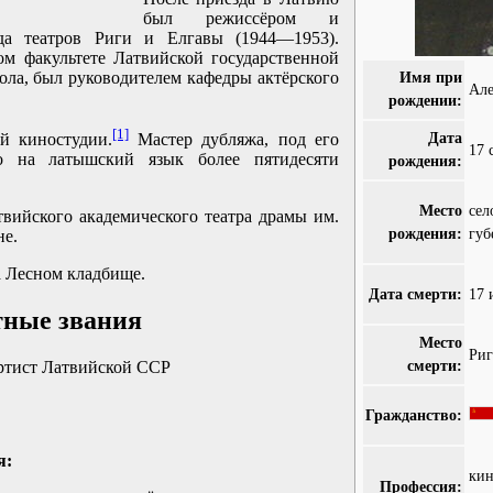
был режиссёром и
да театров Риги и Елгавы (1944—1953).
ом факультете Латвийской государственной
ола, был руководителем кафедры актёрского
Имя при
Але
рождении:
[1]
Дата
й киностудии.
Мастер дубляжа, под его
17 
но на латышский язык более пятидесяти
рождения:
Место
се
твийского академического театра драмы им.
рождения:
губ
не.
а Лесном кладбище.
Дата смерти:
17 
тные звания
Место
Риг
смерти:
ртист Латвийской ССР
Гражданство:
я:
ки
Профессия: