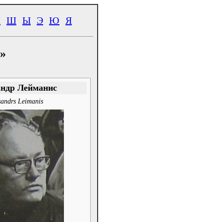
Ч
Ш
Ы
Э
Ю
Я
»
ндр Лейманис
sandrs Leimanis