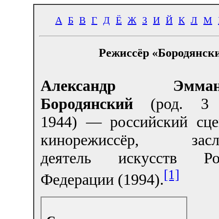
А
Б
В
Г
Д
Ё
Ж
З
И
Й
К
Л
М
Режиссёр «Бородянск
Александр Эмману
Бородянский
(род. 3 
1944) — российский сце
кинорежиссёр, засл
деятель искусств Рос
[1]
Федерации (1994).