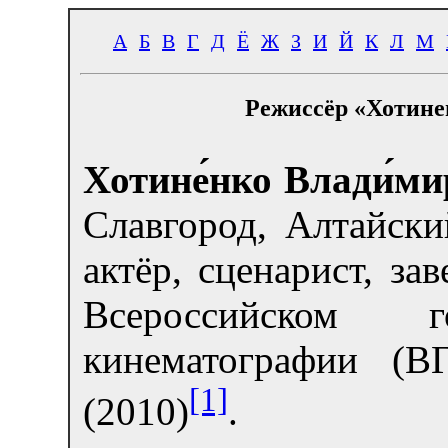
А
Б
В
Г
Д
Ё
Ж
З
И
Й
К
Л
М
Режиссёр «Хотине
Хотине́нко Влади́ми
Славгород, Алтайск
актёр, сценарист, з
Всероссийском го
кинематографии (В
[1]
(2010)
.