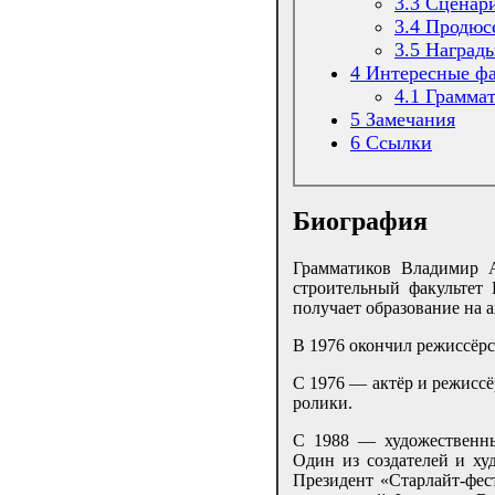
3.3
Сценар
3.4
Продюс
3.5
Наград
4
Интересные ф
4.1
Граммат
5
Замечания
6
Ссылки
Биография
Грамматиков Владимир А
строительный факультет
получает образование на 
В 1976 окончил режиссёрс
С 1976 — актёр и режисс
ролики.
С 1988 — художественны
Один из создателей и ху
Президент «Старлайт-фе