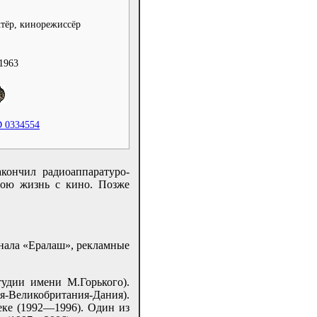
ктёр, кинорежиссёр
 1963
D 0334554
кончил радиоаппаратуро-
вою жизнь с кино. Позже
нала «Ералаш», рекламные
удии имени М.Горького).
я-Великобритания-Дания).
ке (1992—1996). Один из