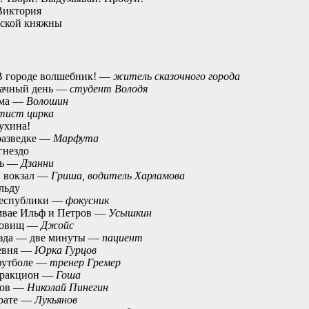
Виктория
рской княжны
В городе волшебник! —
житель сказочного города
дачный день —
студент Володя
ама —
Волошин
тист цирка
ухина!
разведке —
Марфута
гнездо
нь —
Дзанни
й вокзал —
Гриша, водитель Харламова
льду
республики —
фокусник
мвае Ильф и Петров —
Усышкин
кровищ —
Джойс
езда — две минуты —
пациент
ревня —
Юрка Гурцов
 футболе —
тренер Гремер
тракцион —
Гоша
дов —
Николай Пинегин
брате —
Лукьянов