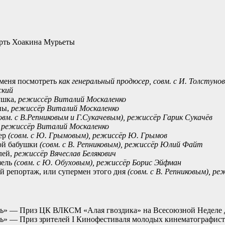
ерть Хоакина Мурьеты
меня посмотреть
как генеральный продюсер, совм. с И. Толстун
ский
ушка,
режиссёр Виталий Москаленко
ны,
режиссёр Виталий Москаленко
овм. с В.Репниковым и Г.Сукачевым), режиссёр Гарик Сукачёв
,
режиссёр Виталий Москаленко
ер
(совм. с Ю. Грымовым), режиссёр Ю. Грымов
ой бабушки
(совм. с В. Репниковым), режиссёр Юлий Файт
лей,
режиссёр Вячеслав Белякович
зель
(совм. с Ю. Обуховым), режиссёр Борис Эйфман
 репортаж, или супермен этого дня
(совм. с В. Репниковым), р
ь» — Приз ЦК ВЛКСМ «Алая гвоздика» на Всесоюзной Неделе де
ь» — Приз зрителей I Кинофестиваля молодых кинематографис