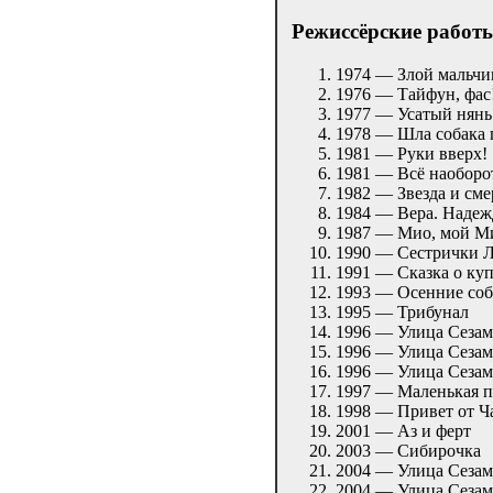
Режиссёрские работ
1974 — Злой мальч
1976 — Тайфун, фас
1977 — Усатый нянь
1978 — Шла собака 
1981 — Руки вверх!
1981 — Всё наобор
1982 — Звезда и см
1984 — Вера. Надеж
1987 — Мио, мой М
1990 — Сестрички 
1991 — Сказка о куп
1993 — Осенние со
1995 — Трибунал
1996 — Улица Сезам:
1996 — Улица Сеза
1996 — Улица Сезам:
1997 — Маленькая п
1998 — Привет от Ч
2001 — Аз и ферт
2003 — Сибирочка
2004 — Улица Сезам
2004 — Улица Сезам