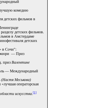
ждународный
 лучшую комедию
я детских фильмов в
Ленинграде
разделу детских фильмов.
льмов в Амстердаме
инофестиваля детских
 в Сочи":
з жюри — Приз
ец. приз
Валентине
 роль — Международный
ь
(Настя Меськова)
 «лучшая операторская
[1]
в области искусства
.