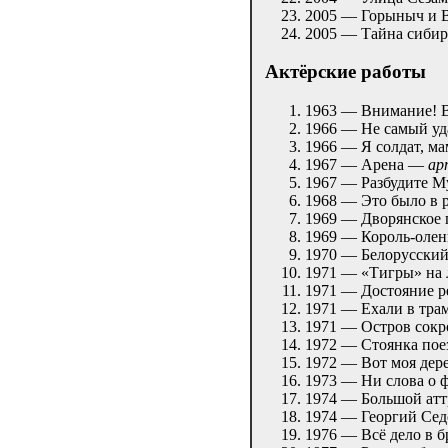
2005 — Горыныч и 
2005 — Тайна сиби
Актёрские работы
1963 — Внимание! 
1966 — Не самый у
1966 — Я солдат, м
1967 — Арена —
ар
1967 — Разбудите М
1968 — Это было в 
1969 — Дворянское 
1969 — Король-оле
1970 — Белорусски
1971 — «Тигры» на 
1971 — Достояние 
1971 — Ехали в тра
1971 — Остров со
1972 — Стоянка по
1972 — Вот моя де
1973 — Ни слова о
1974 — Большой ат
1974 — Георгий Се
1976 — Всё дело в 