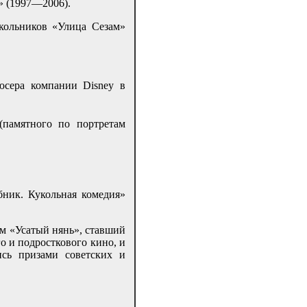
» (1997—2006).
кольников «Улица Сезам»
юсера компании Disney в
(памятного по портретам
бник. Кукольная комедия»
м «Усатый нянь», ставший
о и подросткового кино, и
ись призами советских и