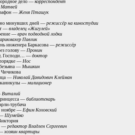
городное дело —
корреспондент
—
Матвей
арафон —
Женя Пташук
вно минувших дней —
режиссёр на киностудии
от —
владелец «Жигулей»
ерение —
врач подводной лодки
арикмахер Павлик
ень инженера Баркасова —
режиссёр
рез голову —
Пронин
ру, Господи… —
доктор
 порядке —
Нос
обезьяна —
Мышкин
 Чичикова
вица —
Николай Давидович Клейман
 каникулы —
милиционер
—
Виталий
принцесса —
библиотекарь
арли-трубача
в ноябре —
Ефим Коховский
 —
Шумейко
Виктория
ха —
редактор Владлен Сергеевич
 —
хозяин квартиры