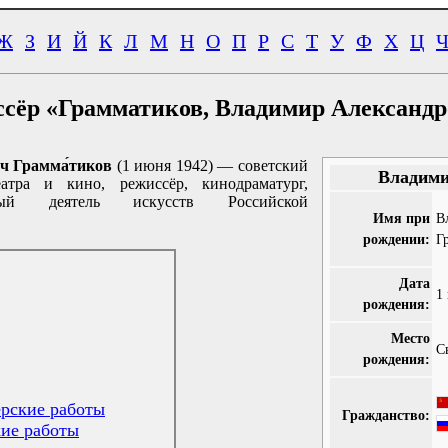
Ж
З
И
Й
К
Л
М
Н
О
П
Р
С
Т
У
Ф
Х
Ц
сёр «Грамматиков, Владимир Александ
ич Грамма́тиков
(1 июня 1942) — советский
Владими
атра и кино, режиссёр, кинодраматург,
ный деятель искусств Российской
Имя при
В
рождении:
Г
Дата
1
рождения:
Место
С
рождения:
рские работы
Гражданство:
ие работы