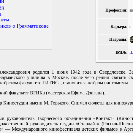
ии
ер
Профессия:
а
ы
акты
иков о Грамматикове
Карьера:
с
Награды:
IMDb:
I
лександрович родился 1 июня 1942 года в Свердловске. За
 Бауманского училища в Москве, после чего решил связать с
актёрском факультете ГИТИСа, становится актёром пантомимы.
кий факультет ВГИКа (мастерская Ефима Дзигана).
ёр Киностудии имени М. Горького. Снимал сюжеты для киножур
й руководитель Творческого объединения «Контакт» (Киност
дожественный руководитель студии «Старлайт» (Россия-Швеци
ст» — Международного кинофестиваля детских фильмов в Арте