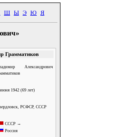
Ч
Ш
Ы
Э
Ю
Я
рович»
р Грамматиков
ладимир Александрович
рамматиков
 июня 1942
(69 лет)
вердловск, РСФСР, СССР
СССР
→
Россия