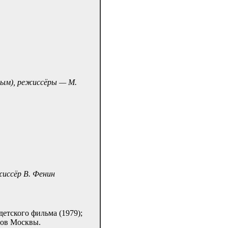
овым), режиссёры — М.
ежиссёр В. Фенин
тского фильма (1979);
тов Москвы.