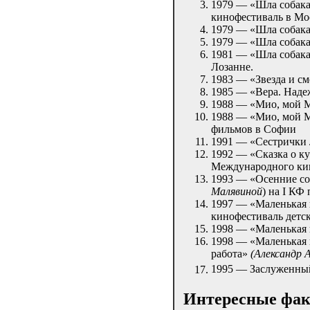
1979 — «Шла собака
кинофестиваль в Мо
1979 — «Шла собака
1979 — «Шла собака
1981 — «Шла собака
Лозанне.
1983 — «Звезда и с
1985 — «Вера. Наде
1988 — «Мио, мой 
1988 — «Мио, мой М
фильмов в Софии
1991 — «Сестрички 
1992 — «Сказка о к
Международного кин
1993 — «Осенние со
Малявиной
) на I КФ
1997 — «Маленькая 
кинофестиваль детс
1998 — «Маленькая
1998 — «Маленькая 
работа»
(Александр 
1995 — Заслуженный
Интересные фа