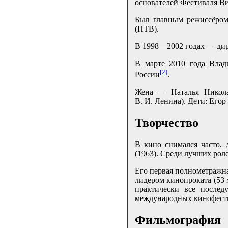
основателей Фестиваля В
Был главным режиссёром
(НТВ).
В 1998—2002 годах — дир
В марте 2010 года Влад
[2]
России
.
Жена — Наталья Николае
В. И. Ленина). Дети: Его
Творчество
В кино снимался часто, 
(1963). Среди лучших ро
Его первая полнометражн
лидером кинопроката (53 
практически все послед
международных кинофест
Фильмография