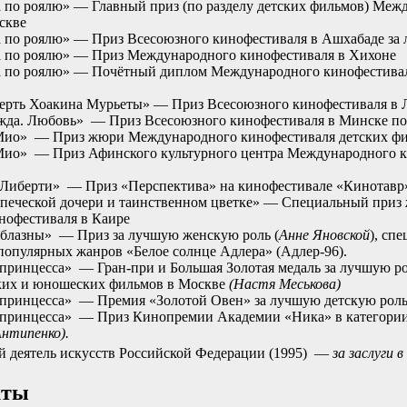
 по роялю» — Главный приз (по разделу детских фильмов) Ме
скве
 по роялю» — Приз Всесоюзного кинофестиваля в Ашхабаде за
 по роялю» — Приз Международного кинофестиваля в Хихоне
 по роялю» — Почётный диплом Международного кинофестивал
мерть Хоакина Мурьеты» — Приз Всесоюзного кинофестиваля в 
жда. Любовь» — Приз Всесоюзного кинофестиваля в Минске по 
Мио» — Приз жюри Международного кинофестиваля детских фи
ио» — Приз Афинского культурного центра Международного к
Либерти» — Приз «Перспектива» на кинофестивале «Кинотавр»
упеческой дочери и таинственном цветке» — Специальный при
офестиваля в Каире
блазны» — Приз за лучшую женскую роль (
Анне Яновской
), сп
 популярных жанров «Белое солнце Адлера» (Адлер-96).
принцесса» — Гран-при и Большая Золотая медаль за лучшую
ких и юношеских фильмов в Москве
(Настя Меськова)
 принцесса» — Премия «Золотой Овен» за лучшую детскую рол
принцесса» — Приз Кинопремии Академии «Ника» в категории
Антипенко).
 деятель искусств Российской Федерации (1995) —
за заслуги 
кты