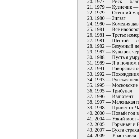
1977 — Риск — бла
1979 — Кузнечик 
1979 — Осенний м
1980 — Зигзаг
1980 — Комедия да
1981 — Всё наобор
1981 — Третье изм
1981 — Шестой —
п
1982 — Безумный д
1987 — Кувырок че
1988 — Пусть я ум
1989 — Я в полном
1991 — Говорящая 
1992 — Похождения
1993 — Русская пе
1995 — Московские
1995 — Трибунал
1996 — Импотент 
1997 — Маленькая 
1998 — Привет от Ч
2000 — Новый год 
2004 — Узкий мост
2005 — Горыныч и 
2007 — Бухта стра
2009 — Участковая