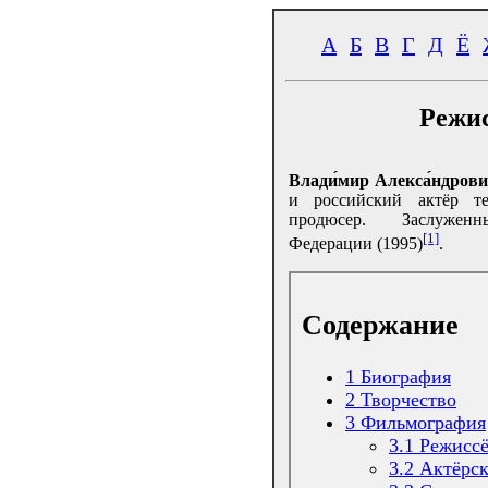
А
Б
В
Г
Д
Ё
Режис
Влади́мир Алекса́ндров
и российский актёр те
продюсер. Заслужен
[1]
Федерации (1995)
.
Содержание
1
Биография
2
Творчество
3
Фильмография
3.1
Режиссё
3.2
Актёрск