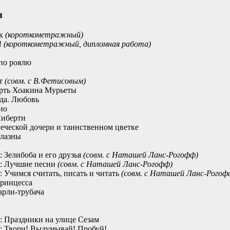
ы
ик
(короткометражный)
!
(короткометражный, дипломная работа)
по роялю
от
(совм. с В.Фетисовым)
ерть Хоакина Мурьеты
да. Любовь
ио
Либерти
еческой дочери и таинственном цветке
блазны
 Зелибоба и его друзья
(совм. с Наташей Ланс-Рогофф)
м: Лучшие песни
(совм. с Наташей Ланс-Рогофф)
 Учимся считать, писать и читать
(совм. с Наташей Ланс-Рогоф
ринцесса
арли-трубача
: Праздники на улице Сезам
: Твори! Выдумывай! Пробуй!