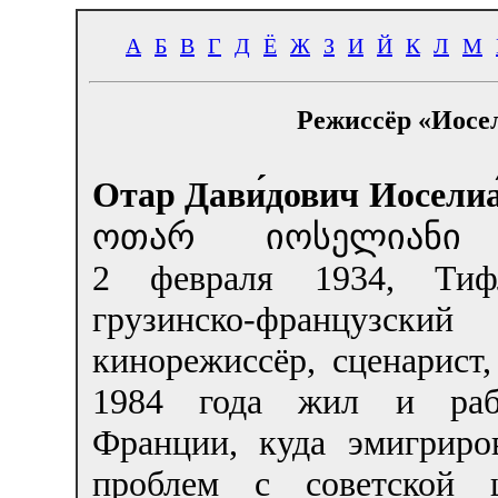
А
Б
В
Г
Д
Ё
Ж
З
И
Й
К
Л
М
Режиссёр «Иосе
Отар Дави́дович Иоселиа
ოთარ იოსელიანი
2 февраля 1934
, Ти
грузинско-французский
кинорежиссёр, сценарист,
1984 года жил и раб
Франции, куда эмигриров
проблем с советской ц