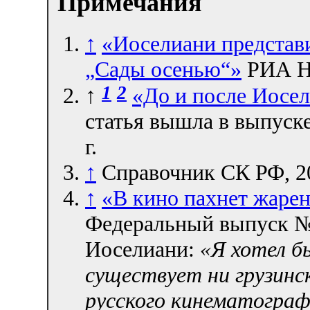
Примечания
↑
«Иоселиани представ
„Сады осенью“»
РИА Но
1
2
↑
«До и после Иосе
статья вышла в выпуске
г.
↑
Справочник СК РФ, 20
↑
«В кино пахнет жаре
Федеральный выпуск № 
Иоселиани:
«Я хотел б
существует ни грузинск
русского кинематограф