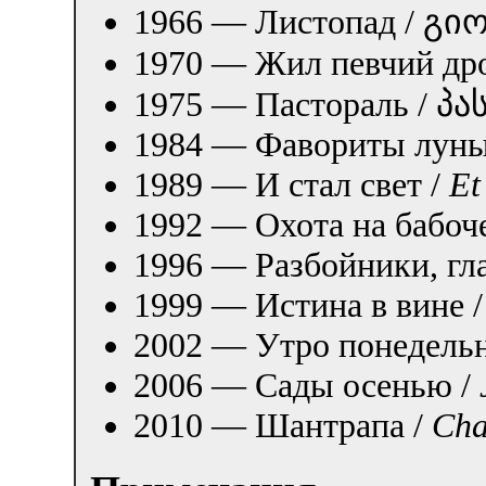
1966 — Листопад / გ
1970 — Жил певчий д
1975 — Пастораль / 
1984 — Фавориты луны
1989 — И стал свет /
Et
1992 — Охота на бабоч
1996 — Разбойники, гла
1999 — Истина в вине 
2002 — Утро понедель
2006 — Сады осенью /
2010 — Шантрапа /
Cha