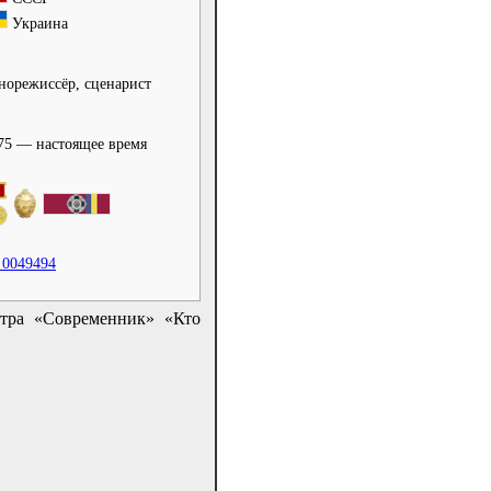
Украина
норежиссёр, сценарист
75 — настоящее время
 0049494
атра «Современник» «Кто