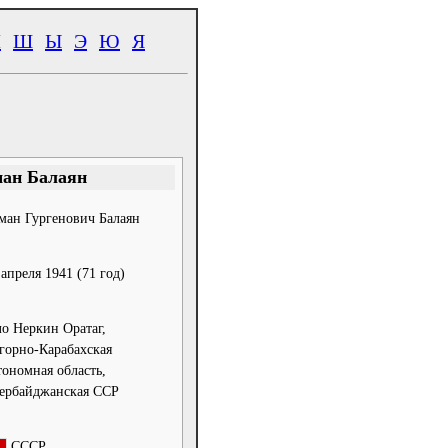
Ч
Ш
Ы
Э
Ю
Я
ан Балаян
ман Гургенович Балаян
 апреля 1941
(71 год)
ло Неркин Оратаг,
горно-Карабахская
тономная область,
ербайджанская ССР
СССР