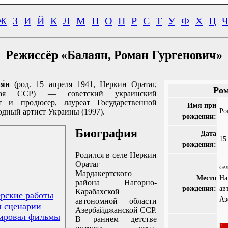
Ж
З
И
Й
К
Л
М
Н
О
П
Р
С
Т
У
Ф
Х
Ц
Режиссёр «Балаян, Роман Гургенович»
я́н
(род. 15 апреля 1941, Неркин Оратаг,
Ром
кая ССР) — советский украинский
ст и продюсер, лауреат Государственной
Имя при
Ро
одный артист Украины (1997).
рождении:
Биография
Дата
15
рождения:
Родился в селе Неркин
Оратаг
се
Мардакертского
Место
На
района Нагорно-
рождения:
ав
Карабахской
рские работы
Аз
автономной области
 сценарии
Азербайджанской ССР.
ировал фильмы
В раннем детстве