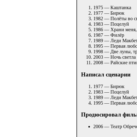
1975 — Каштанка
1977 — Бирюк
1982 — Полёты во с
1983 — Поцелуй
1986 — Храни меня,
1987 — Филёр
1989 — Леди Макбет
1995 — Первая люб
1998 — Две луны, т
2003 — Ночь светла
2008 — Райские пт
Написал сценарии
1977 — Бирюк
1983 — Поцелуй
1989 — Леди Макбет
1995 — Первая люб
Продюсировал фил
2006 — Театр Обре