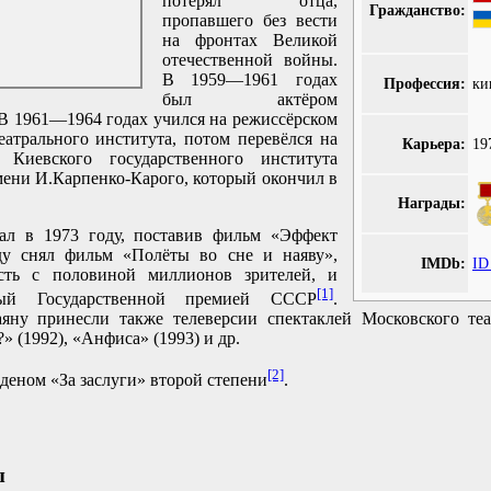
потерял отца,
Гражданство:
пропавшего без вести
на фронтах Великой
отечественной войны.
В 1959—1961 годах
Профессия:
ки
был актёром
 В 1961—1964 годах учился на режиссёрском
еатрального института, потом перевёлся на
Карьера:
19
т Киевского государственного института
мени И.Карпенко-Карого, который окончил в
Награды:
ал в 1973 году, поставив фильм «Эффект
ду снял фильм «Полёты во сне и наяву»,
IMDb:
ID
сть с половиной миллионов зрителей, и
[1]
ный Государственной премией СССР
.
аяну принесли также телеверсии спектаклей Московского те
 (1992), «Анфиса» (1993) и др.
[2]
деном «За заслуги» второй степени
.
ы