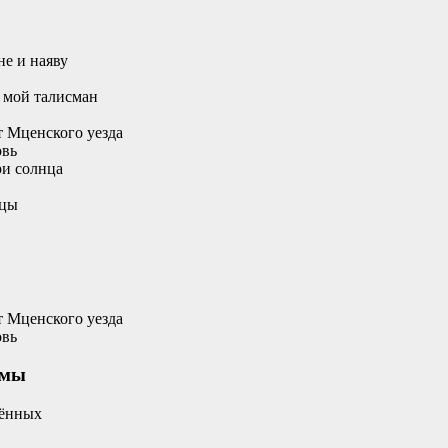
не и наяву
 мой талисман
 Мценского уезда
овь
ри солнца
ицы
 Мценского уезда
овь
ьмы
чённых