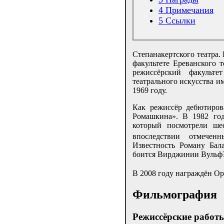
4
Примечания
5
Ссылки
Степанакертского театра.
факультете Ереванского т
режиссёрский факульте
театрального искусства и
1969 году.
Как режиссёр дебютиров
Ромашкина». В 1982 го
который посмотрели ше
впоследствии отмечен
Известность Роману Бал
боится Вирджинии Вульф?»
В 2008 году награждён Ор
Фильмография
Режиссёрские работ