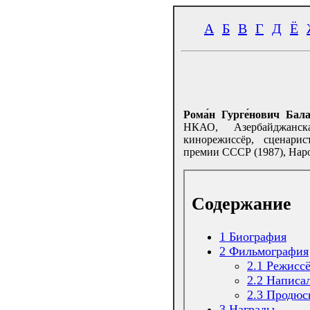
А
Б
В
Г
Д
Ё
Рома́н Гурге́нович Бала
НКАО, Азербайджанс
кинорежиссёр, сценари
премии СССР (1987), Нар
Содержание
1
Биография
2
Фильмография
2.1
Режиссё
2.2
Написал
2.3
Продюс
3
Награды