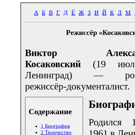
А
Б
В
Г
Д
Ё
Ж
З
И
Й
К
Л
М
Режиссёр «Косаковс
Виктор Алексан
Косаковский
(19 июля
Ленинград) — росс
режиссёр-документалист.
Биограф
Содержание
Родился 
1
Биография
1961 в Лен
2
Творчество