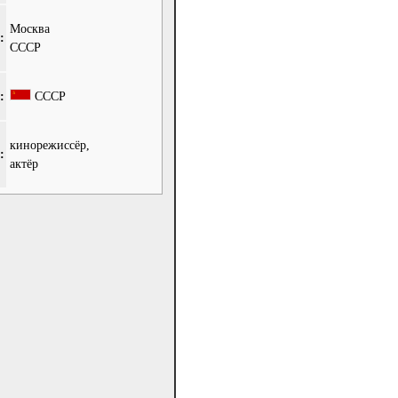
Москва
:
СССР
:
СССР
кинорежиссёр,
:
актёр