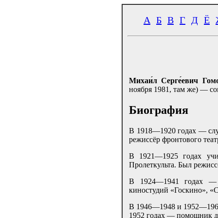
А
Б
В
Г
Д
Ё
Михаи́л Серге́евич Гом
ноября 1981, там же) — со
Биография
В 1918—1920 годах — слу
режиссёр фронтового теат
В 1921—1925 годах учи
Пролеткульта. Был режисс
В 1924—1941 годах — а
киностудий «Госкино», «
В 1946—1948 и 1952—196
1952 годах — помощник д