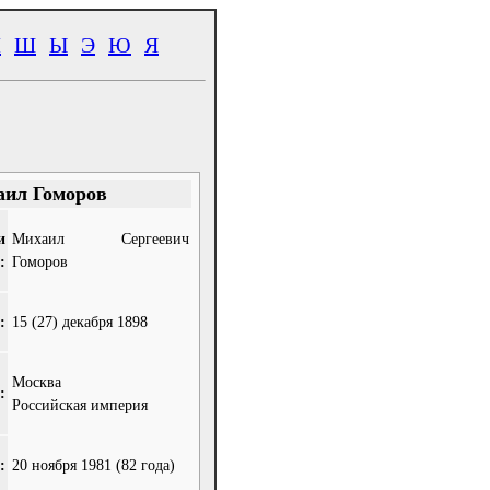
Ч
Ш
Ы
Э
Ю
Я
ил Гоморов
и
Михаил Сергеевич
:
Гоморов
:
15 (27) декабря 1898
Москва
:
Российская империя
:
20 ноября 1981
(82 года)