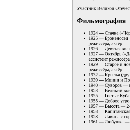
Участник Великой Отечес
Фильмография
1924 — Стачка («Чёр
1925 — Броненосец 
режиссёра, актёр
1926 — Девятая во
1927 — Октябрь («Д
ассистент режиссёра
1929 — Старое и нов
режиссёра, актёр
1932 — Крылья (дру
1939 — Минин и По
1940 — Суворов — а
1953 — Великий вои
1955 — Гость с Куб
1955 — Доброе утро
1957 — Высота — 2-
1958 — Капитанская
1958 — Лавина с го
1961 — Любушка — 