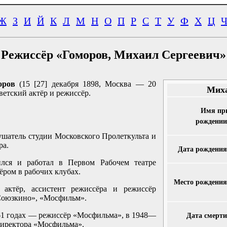
Ж
З
И
Й
К
Л
М
Н
О
П
Р
С
Т
У
Ф
Х
Ц
Режиссёр «Гоморов, Михаил Сергеевич»
оров
(15 [27] декабря 1898, Москва — 20
Миха
ветский актёр и режиссёр.
Имя пр
рождении
шатель студии Московского Пролеткульта и
ра.
Дата рождения
лся и работал в Первом Рабочем театре
ёром в рабочих клубах.
Место рождения
ктёр, ассистент режиссёра и режиссёр
Союзкино», «Мосфильм».
1 годах — режиссёр «Мосфильма», в 1948—
Дата смерти
иректора «Мосфильма».