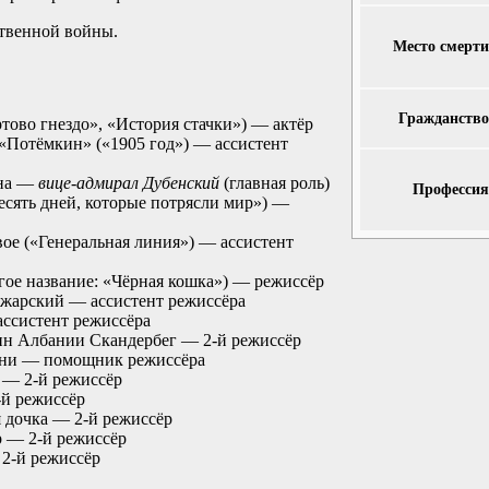
твенной войны.
Место смерти
Гражданство
тово гнездо», «История стачки») — актёр
«Потёмкин» («1905 год») — ассистент
лна —
вице-адмирал Дубенский
(главная роль)
Профессия
есять дней, которые потрясли мир») —
ое («Генеральная линия») — ассистент
гое название: «Чёрная кошка») — режиссёр
жарский — ассистент режиссёра
ссистент режиссёра
н Албании Скандербег — 2-й режиссёр
ани — помощник режиссёра
 — 2-й режиссёр
й режиссёр
 дочка — 2-й режиссёр
р — 2-й режиссёр
2-й режиссёр