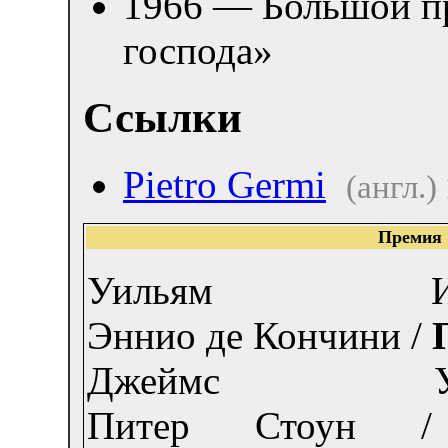
1966 — Большой п
господа»
Ссылки
Pietro Germi
(англ.)
Премия 
Уильям И
Эннио де Кончини /
Джеймс У
Питер Стоун /