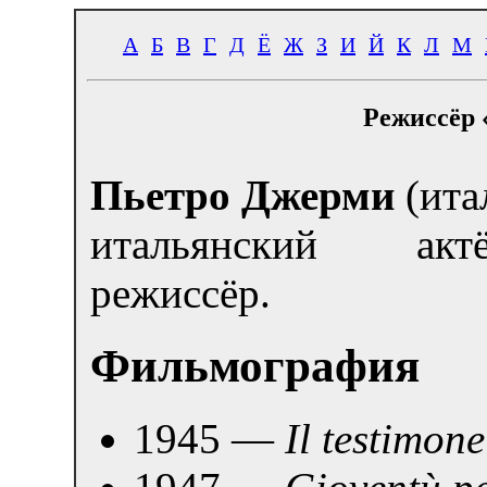
А
Б
В
Г
Д
Ё
Ж
З
И
Й
К
Л
М
Режиссёр 
Пьетро Джерми
(ита
итальянский акт
режиссёр.
Фильмография
1945 —
Il testimone