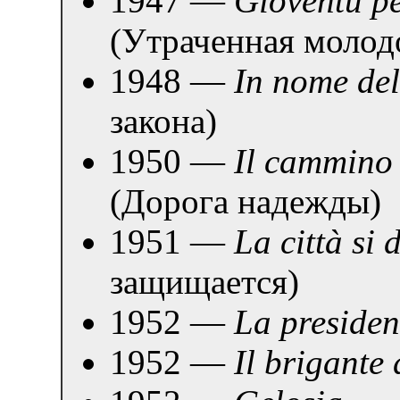
1947 —
Gioventù p
(Утраченная молод
1948 —
In nome del
закона)
1950 —
Il cammino 
(Дорога надежды)
1951 —
La città si 
защищается)
1952 —
La presiden
1952 —
Il brigante