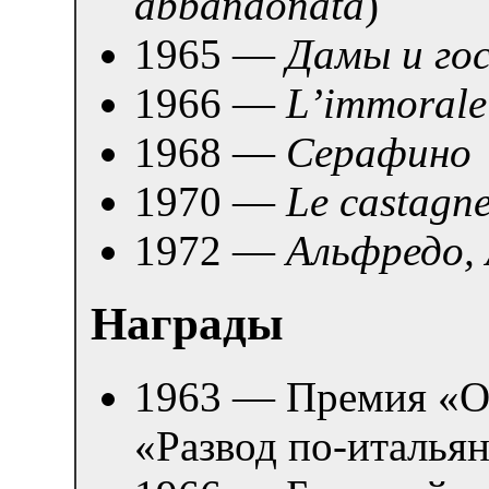
abbandonata
)
1965 —
Дамы и го
1966 —
L’immorale
1968 —
Серафино
1970 —
Le castagn
1972 —
Альфредо,
Награды
1963 — Премия «О
«Развод по-италья