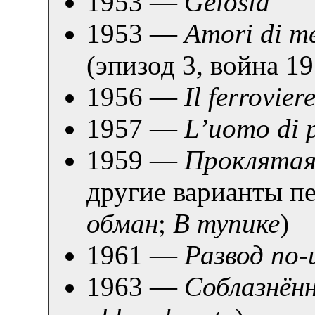
1953 —
Gelosia
1953 —
Amori di me
(эпизод 3, война 
1956 —
Il ferrovier
1957 —
L’uomo di 
1959 —
Проклятая
другие варианты п
обман
;
В тупике
)
1961 —
Развод по-
1963 —
Соблазнён