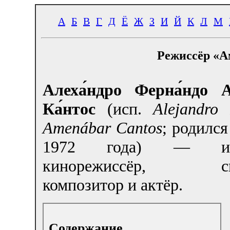
А
Б
В
Г
Д
Ё
Ж
З
И
Й
К
Л
М
Режиссёр «А
Алеха́ндро Ферна́ндо А
Ка́нтос
(исп.
Alejandro
Amenábar Cantos
; родился
1972 года) — исп
кинорежиссёр, сце
композитор и актёр.
Содержание