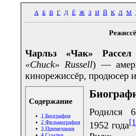
А
Б
В
Г
Д
Ё
Ж
З
И
Й
К
Л
М
Режиссё
Чарльз «Чак» Рассел
«Chuck» Russell
) — амер
кинорежиссёр, продюсер и
Биограф
Содержание
Родился 6
1
Биография
[1
2
Фильмография
1952 года
3
Примечания
4
Ссылки