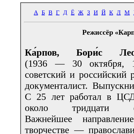
А
Б
В
Г
Д
Ё
Ж
З
И
Й
К
Л
М
Режиссёр «Карп
Ка́рпов, Бори́с Леон
(1936 — 30 октября, 
советский и российский 
документалист. Выпускн
С 25 лет работал в ЦС
около тридцати фи
Важнейшее направлени
творчестве — православи