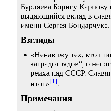
Бурляева Борису Карпову 
выдающийся вклад в слав
имени Сергея Бондарчука.
Взгляды
«Ненавижу тех, кто шип
заградотрядов“, о несо
рейха над СССР. Славя
[1]
итог»
.
Примечания