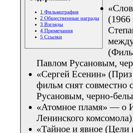
«Слов
1
Фильмография
(1966
2
Общественные награды
3
Взгляды
Степа
4
Примечания
5
Ссылки
между
(Филь
Павлом Русановым, че
«Сергей Есенин» (Приз
фильм снят совместно 
Русановым, черно-белы
«Атомное пламя» — о И
Ленинского комсомола)
«Тайное и явное (Цели 