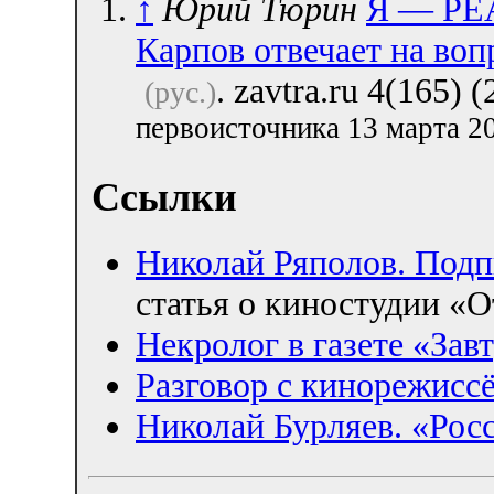
↑
Юрий Тюрин
Я — РЕА
Карпов отвечает на во
. zavtra.ru 4(165) 
(рус.)
первоисточника 13 марта 2
Ссылки
Николай Ряполов. Подп
статья о киностудии «О
Некролог в газете «Зав
Разговор с кинорежисс
Николай Бурляев. «Рос