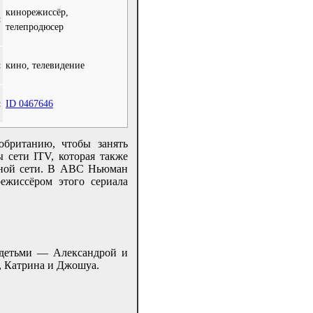
кинорежиссёр,
:
телепродюсер
:
кино, телевидение
:
ID 0467646
обританию, чтобы занять
сети ITV, которая также
ьной сети. В ABC Ньюман
ежиссёром этого сериала
 детьми — Александрой и
н, Катрина и Джошуа.