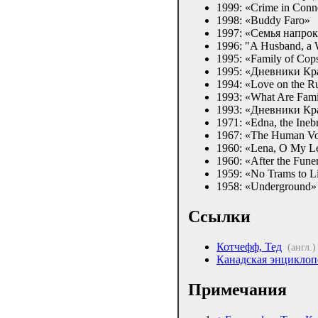
1999: «Crime in Conne
1998: «Buddy Faro»
1997: «Семья напрок
1996: "A Husband, a 
1995: «Family of Cop
1995: «Дневники Кр
1994: «Love on the R
1993: «What Are Famil
1993: «Дневники Кр
1971: «Edna, the Ine
1967: «The Human Vo
1960: «Lena, O My L
1960: «After the Fune
1959: «No Trams to L
1958: «Underground»
Ссылки
Котчефф, Тед
(англ.)
Канадская энциклоп
Примечания