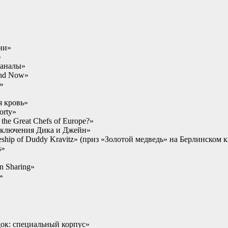
ни»
»
каналы»
and Now»
»
я кровь»
orty»
 the Great Chefs of Europe?»
иключения Дика и Джейн»
ceship of Duddy Kravitz» (приз «Золотой медведь» на Берлинском 
s»
n Sharing»
»
док: специальный корпус»