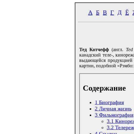
А
Б
В
Г
Д
Ё
Тед Котчефф
(англ.
Ted
канадский теле-, киноре
выдающейся продукцией 
картин, подобной «Рэмбо:
Содержание
1
Биография
2
Личная жизнь
3
Фильмография
3.1
Киноре
3.2
Телереж
4
Ссылки