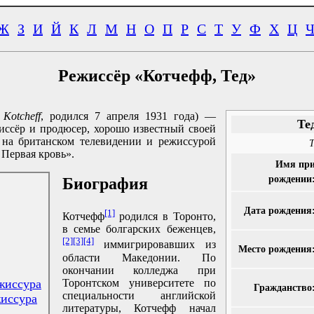
Ж
З
И
Й
К
Л
М
Н
О
П
Р
С
Т
У
Ф
Х
Ц
Режиссёр «Котчефф, Тед»
 Kotcheff
, родился 7 апреля 1931 года) —
Те
жиссёр и продюсер, хорошо известный своей
на британском телевидении и режиссурой
T
 Первая кровь».
Имя пр
рождении
Биография
Дата рождения
[1]
Котчефф
родился в Торонто,
в семье болгарских беженцев,
[2]
[3]
[4]
иммигрировавших из
Место рождения
области Македонии. По
окончании колледжа при
Торонтском университете по
жиссура
Гражданство
специальности английской
иссура
литературы, Котчефф начал