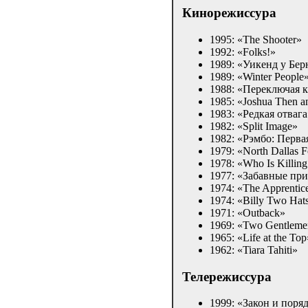
Кинорежиссура
1995: «The Shooter»
1992: «Folks!»
1989: «Уикенд у Бер
1989: «Winter People
1988: «Переключая 
1985: «Joshua Then 
1983: «Редкая отвага
1982: «Split Image»
1982: «Рэмбо: Перва
1979: «North Dallas F
1978: «Who Is Killing
1977: «Забавные пр
1974: «The Apprenti
1974: «Billy Two Hat
1971: «Outback»
1969: «Two Gentleme
1965: «Life at the Top
1962: «Tiara Tahiti»
Телережиссура
1999: «Закон и поря