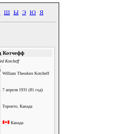
Ч
Ш
Ы
Э
Ю
Я
д Котчефф
ed Kotcheff
и
William Theodore Kotcheff
:
:
7 апреля 1931
(81 год)
:
Торонто, Канада
:
Канада