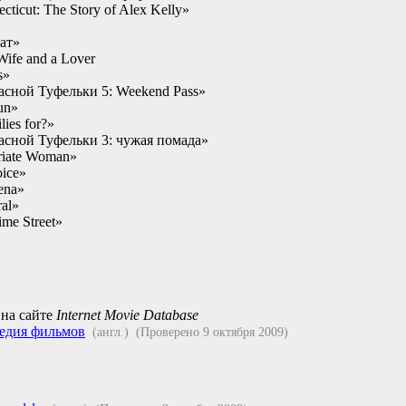
cticut: The Story of Alex Kelly»
ат»
Wife and a Lover
s»
асной Туфельки 5: Weekend Pass»
un»
ies for?»
асной Туфельки 3: чужая помада»
briate Woman»
ice»
ena»
ral»
ime Street»
на сайте
Internet Movie Database
едия фильмов
(англ.)
(Проверено 9 октября 2009)