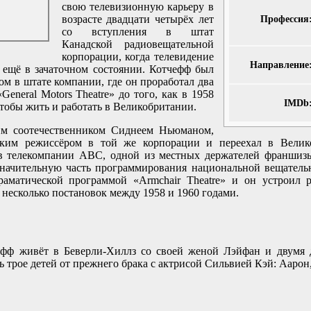
свою телевизионную карьеру в
возрасте двадцати четырёх лет
Профессия
со вступления в штат
Канадской радиовещательной
корпорации, когда телевидение
Направление
 ещё в зачаточном состоянии. Котчефф был
м в штате компании, где он проработал два
General Motors Theatre» до того, как в 1958
IMDb
чтобы жить и работать в Великобритании.
им соотечественником Сиднеем Ньюманом,
ким режиссёром в той же корпорации и переехал в Велик
в телекомпании ABC, одной из местных держателей франшизы 
 значительную часть программирования национальной вещател
раматической программой «Armchair Theatre» и он устроил р
 несколько постановок между 1958 и 1960 годами.
ефф живёт в Беверли-Хиллз со своей женой Лэйфан и двумя
ть трое детей от прежнего брака с актрисой Сильвией Кэй: Ааро