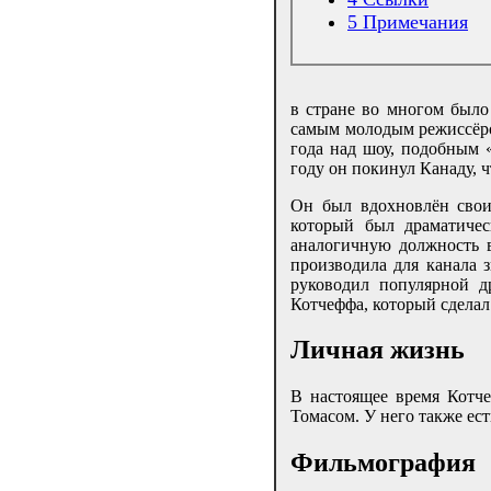
5
Примечания
в стране во многом было
самым молодым режиссёро
года над шоу, подобным «
году он покинул Канаду, 
Он был вдохновлён сво
который был драматичес
аналогичную должность 
производила для канала
руководил популярной д
Котчеффа, который сделал
Личная жизнь
В настоящее время Котч
Томасом. У него также ес
Фильмография