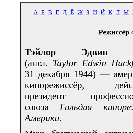
А
Б
В
Г
Д
Ё
Ж
З
И
Й
К
Л
М
Режиссёр 
Тэйлор Эдвин Х
(англ.
Taylor Edwin Hack
31 декабря 1944
) — амер
кинорежиссёр, дейс
президент профессион
союза
Гильдия киноре
Америки
.