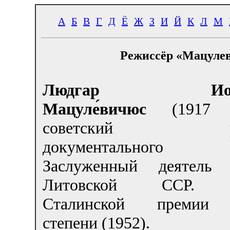
А
Б
В
Г
Д
Ё
Ж
З
И
Й
К
Л
М
Режиссёр «Мацуле
Людгар Иоси
Мацуле́вичюс
(1917 
советский реж
документального
Заслуженный деятель 
Литовской ССР. Л
Сталинской премии 
степени (1952).