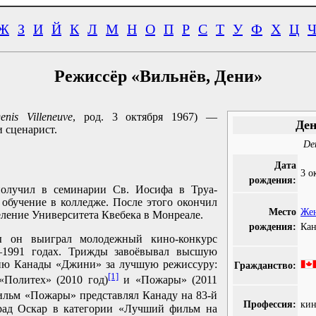
Ж
З
И
Й
К
Л
М
Н
О
П
Р
С
Т
У
Ф
Х
Ц
Режиссёр «Вильнёв, Дени»
enis Villeneuve
, род. 3 октября 1967) —
Ден
 сценарист.
Den
Дата
3 о
рождения:
получил в семинарии Св. Иосифа в Труа-
 обучение в колледже. После этого окончил
Место
Же
ление Университета Квебека в Монреале.
рождения:
Кан
ы он выиграл молодежный кино-конкурс
—1991 годах. Трижды завоёвывал высшую
ию Канады «Джини» за лучшую режиссуру:
Гражданство:
[1]
 «Политех» (2010 год)
и «Пожары» (2011
фильм «Пожары» представлял Канаду на 83-й
Профессия:
кин
рад Оскар в категории «Лучший фильм на