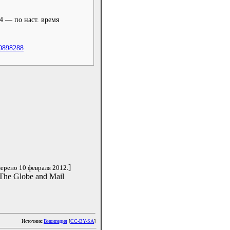
4 — по наст. время
0898288
]
ерено 10 февраля 2012.
 The Globe and Mail
Источник:
Википедия
[
CC-BY-SA
]