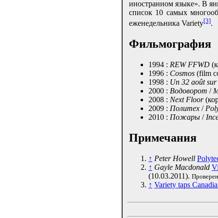
иностранном языке». В ян
список 10 самых много
[3]
еженедельника Variety
.
Фильмография
1994 :
REW FFWD
(к
1996 :
Cosmos
(film co
1998 :
Un 32 août sur 
2000 :
Водоворот
/
M
2008 :
Next Floor
(ко
2009 :
Политех
/
Pol
2010 :
Пожары
/
Inc
Примечания
↑
Peter Howell
Polyte
↑
Gayle Macdonald
Vi
(10.03.2011).
Проверен
↑
Variety taps Canadia