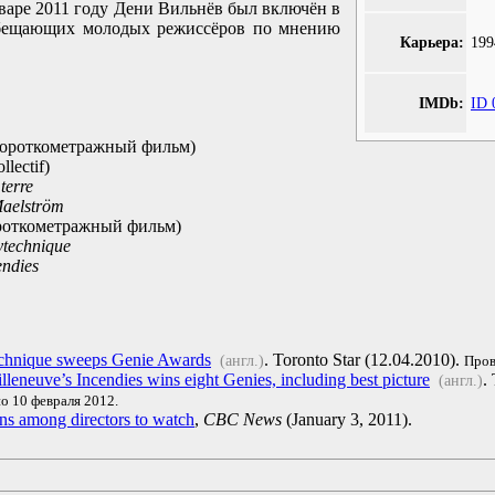
варе 2011 году Дени Вильнёв был включён в
обещающих молодых режиссёров по мнению
Карьера:
199
IMDb:
ID 
ороткометражный фильм)
llectif)
terre
aelström
роткометражный фильм)
ytechnique
endies
chnique sweeps Genie Awards
. Toronto Star (12.04.2010).
(англ.)
Пров
lleneuve’s Incendies wins eight Genies, including best picture
.
(англ.)
о 10 февраля 2012.
ns among directors to watch
,
CBC News
(January 3, 2011).