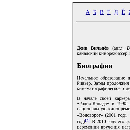
А
Б
В
Г
Д
Ё
Дени Вильнёв
(англ.
D
канадский кинорежиссёр и
Биография
Начальное образование 
Ривьер. Затем продолжил
кинематографическое отде
В начале своей карьер
«Радио-Канада» в 1990
национальную кинопрем
«Водоворот» (2001 год),
[2]
год)
. В 2010 году его 
церемонии вручения наг