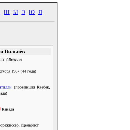
Ч
Ш
Ы
Э
Ю
Я
и Вильнёв
is Villeneuve
ктября 1967
(44 года)
нтилли
(провинция Квебек,
ада)
Канада
орежиссёр, сценарист