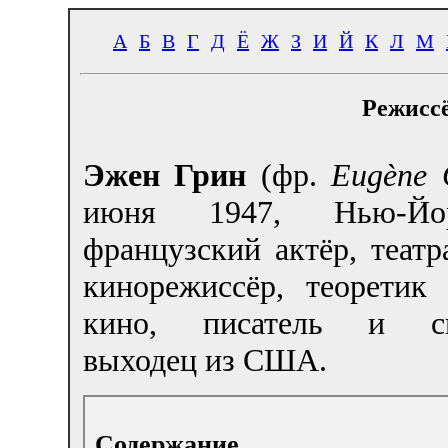
А
Б
В
Г
Д
Ё
Ж
З
И
Й
К
Л
М
Режиссё
Эжен Грин
(фр.
Eugène 
июня 1947, Нью-Й
французский актёр, теат
кинорежиссёр, теоретик 
кино, писатель и сце
выходец из США.
Содержание