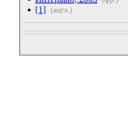
[1]
(англ.)