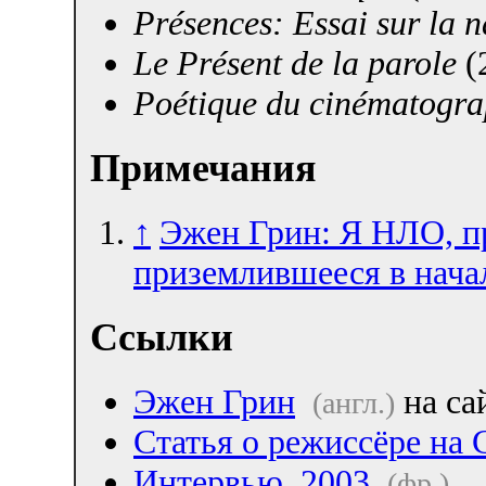
Présences: Essai sur la 
Le Présent de la parole
(
Poétique du cinématogra
Примечания
↑
Эжен Грин: Я НЛО, пр
приземлившееся в нача
Ссылки
Эжен Грин
на са
(англ.)
Статья о режиссёре на C
Интервью, 2003
(фр.)