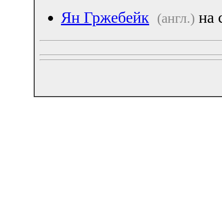
Ян Гржебейк
на 
(англ.)