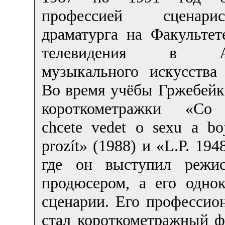
профессией сценар
драматурга на Факультет
телевидения в Ак
музыкального искусства
Во время учёбы Гржебейк
короткометражки «Co 
chcete vedet o sexu a boj
prozít» (1988) и «L.P. 194
где он выступил режи
продюсером, а его одно
сценарии. Его професси
стал короткометражный ф