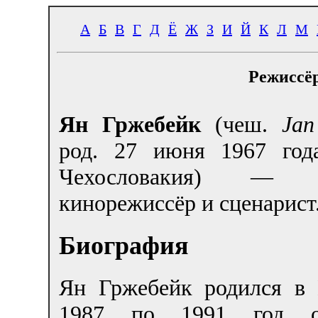
А
Б
В
Г
Д
Ё
Ж
З
И
Й
К
Л
М
Режиссёр
Ян Гржебейк
(чеш.
Jan
род. 27 июня 1967 года
Чехословакия) — ч
кинорежиссёр и сценарист
Биография
Ян Гржебейк родился в 
1987 по 1991 год ов