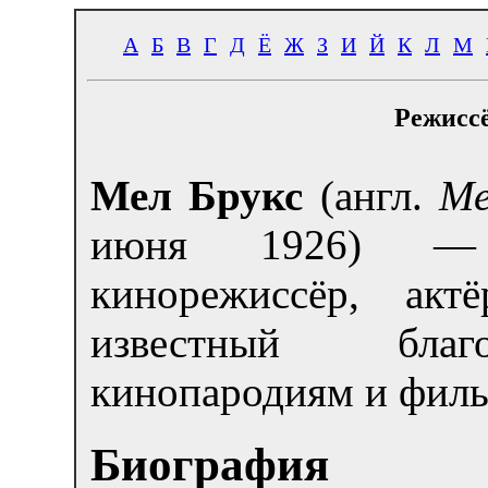
А
Б
В
Г
Д
Ё
Ж
З
И
Й
К
Л
М
Режиссё
Мел Брукс
(англ.
Me
июня 1926) — 
кинорежиссёр, акт
известный бла
кинопародиям и фил
Биография