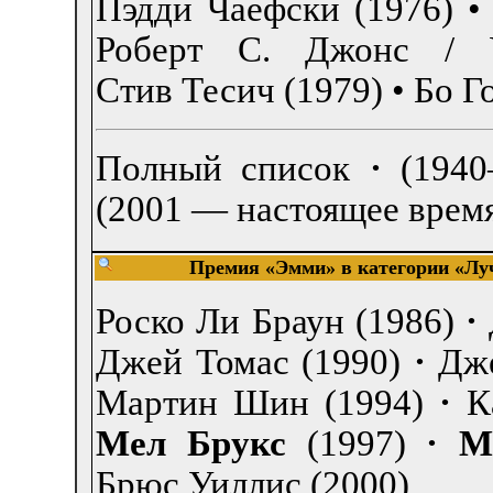
Пэдди Чаефски (1976)
Роберт С. Джонс / 
Стив Тесич (1979)
•
Бо Г
Полный список
·
(194
(2001 — настоящее врем
Премия «Эмми» в категории «Лу
Роско Ли Браун (1986)
·
Джей Томас (1990)
·
Дже
Мартин Шин (1994)
·
К
Мел Брукс
(1997)
·
М
Брюс Уиллис (2000)