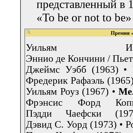
представленный в 1
«To be or not to be»
Премия «
Уильям И
Эннио де Кончини / Пье
Джеймс Уэбб (1963)
•
Фредерик Рафаэль (1965
Уильям Роуз (1967)
•
Ме
Фрэнсис Форд Коп
Пэдди Чаефски (197
Дэвид С. Уорд (1973)
•
Р