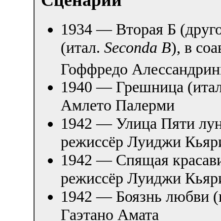
1934 — Вторая Б (друг
(итал.
Seconda B
), в со
Гоффредо Алессандрин
1940 — Грешница (ита
Амлето Палерми
1942 — Улица Пяти лун
режиссёр Луиджи Кьяр
1942 — Спящая красави
режиссёр Луиджи Кьяр
1942 — Боязнь любви (
Гаэтано Амата