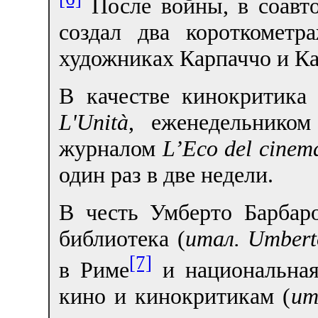
После войны, в соавто
создал два короткомет
художниках Карпаччо и К
В качестве кинокритика 
L'Unità
, еженедельнико
журналом
L’Eco del cinem
один раз в две недели.
В честь Умберто Барбар
библиотека (
итал.
Umbert
[7]
в Риме
и национальная
кино и кинокритикам (
ит