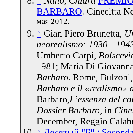
↑
Nano, Chiara
PREMIO
BARBARO
. Cinecitta 
мая 2012.
↑
Gian Piero Brunetta,
Um
neorealismo: 1930—194
Umberto Carpi,
Bolscevi
1981; Maria Di Giovann
Barbaro
. Rome, Bulzoni
Barbaro e il «realismo» d
Barbaro,
L’essenza del c
Dossier Barbaro
, in
Cine
December, Reggio Calabri
↑
Десятый "Б" / Second