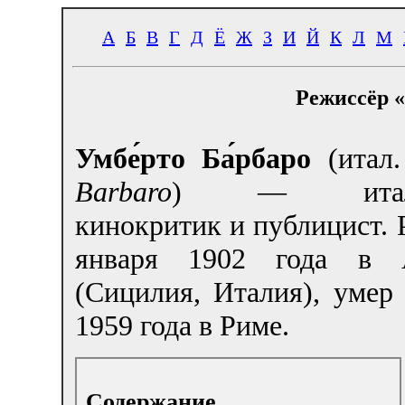
А
Б
В
Г
Д
Ё
Ж
З
И
Й
К
Л
М
Режиссёр «
Умбе́рто Ба́рбаро
(итал
Barbaro
) — италья
кинокритик и публицист. 
января 1902 года в А
(Сицилия, Италия), умер
1959 года в Риме.
Содержание