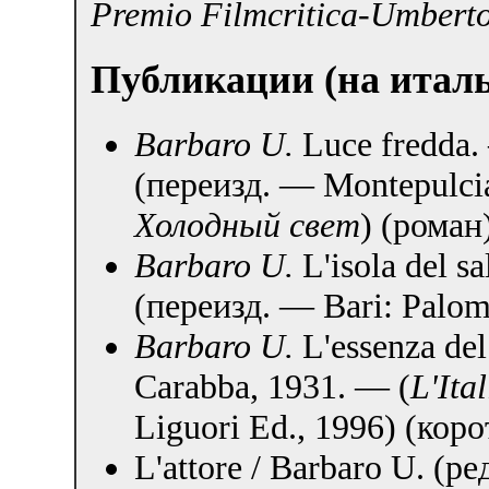
Premio Filmcritica-Umbert
Публикации (на итал
Barbaro U.
Luce fredda.
(переизд. — Montepulcia
Холодный свет
) (роман
Barbaro U.
L'isola del sa
(переизд. — Bari: Palom
Barbaro U.
L'essenza de
Carabba, 1931. — (
L'Ital
Liguori Ed., 1996) (кор
L'attore / Barbaro U. (р