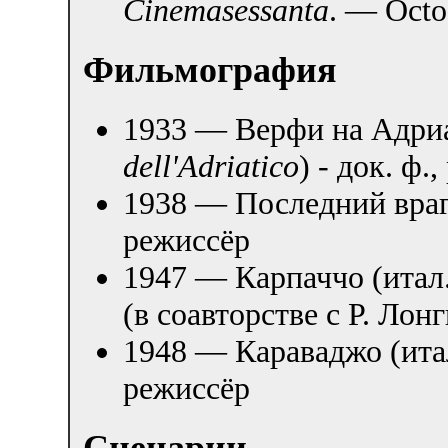
Cinemasessanta
. — Oct
Фильмография
1933 — Верфи на Адриа
dell'Adriatico
) - док. ф.
1938 — Последний враг
режиссёр
1947 — Карпаччо (итал
(в соавторстве с Р. Лонг
1948 — Караваджо (ита
режиссёр
Сценарии