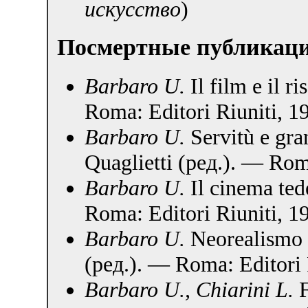
искусство
)
Посмертные публикац
Barbaro U.
Il film e il r
Roma: Editori Riuniti, 1
Barbaro U.
Servitù e gra
Quaglietti (ред.). — Roma
Barbaro U.
Il cinema ted
Roma: Editori Riuniti, 1
Barbaro U.
Neorealismo e
(ред.). — Roma: Editori 
Barbaro U., Chiarini L.
F