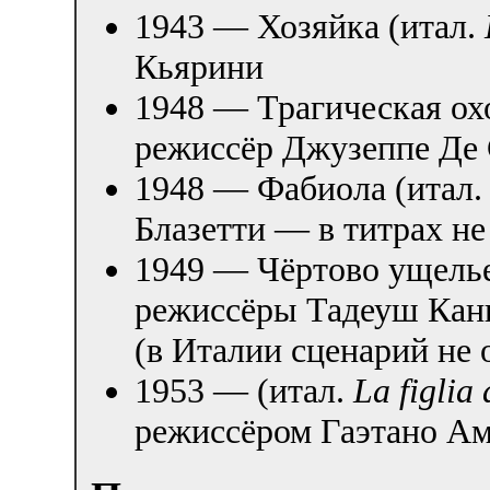
1943 — Хозяйка (итал.
Кьярини
1948 — Трагическая ох
режиссёр Джузеппе Де
1948 — Фабиола (итал
Блазетти — в титрах не
1949 — Чёртово ущелье
режиссёры Тадеуш Кан
(в Италии сценарий не 
1953 — (итал.
La figlia 
режиссёром Гаэтано Ам