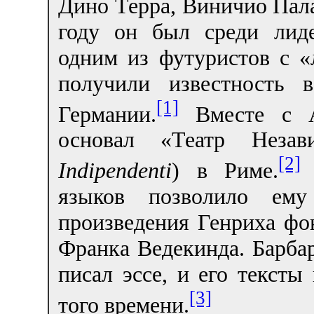
Дино Терра, Виничио Пал
году он был среди лид
одним из футуристов с «
получили известность
[1]
Германии.
Вместе c А
основал «Театр Неза
[2]
Indipendenti
) в Риме.
З
языков позволило ему
произведения Генриха фо
Франка Ведекинда. Барба
писал эссе, и его тексты
[3]
того времени.