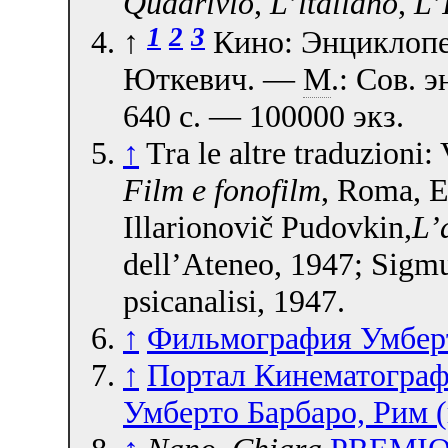
Quadrivio
,
L’italiano
,
L’
1
2
3
↑
Кино: Энциклопед
Юткевич. —
М
.: Сов. 
640 с. — 100000 экз.
↑
Tra le altre traduzioni
Film e fonofilm
, Roma, E
Illarionovič Pudovkin,
L’
dell’Ateneo, 1947; Sigm
psicanalisi, 1947.
↑
Фильмография Умберт
↑
Портал Кинематограф
Умберто Барбаро, Рим (