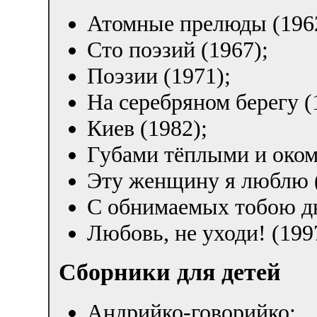
Атомные прелюды (196
Сто поэзий (1967);
Поэзии (1971);
На серебряном берегу (
Киев (1982);
Губами тёплыми и оком
Эту женщину я люблю (
С обнимаемых тобою дн
Любовь, не уходи! (199
Сборники для детей
Андрийко-говорийко;