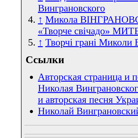
Винграновского
↑
Микола ВІНГРАНОВСЬ
«Творче свічадо» М
↑
Творчі грані Миколи 
Ссылки
Авторская страница и 
Николая Винграновског
и авторская песня Укр
Николай Винграновский