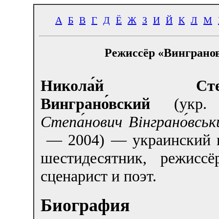
А
Б
В
Г
Д
Ё
Ж
З
И
Й
К
Л
М
Режиссёр «Винграно
Никола́й Степа
Винграно́вский
(укр
Степа́нович Вінграно́вськ
— 2004) — украинский п
шестидесятник, режиссёр
сценарист и поэт.
Биография