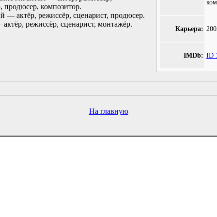
ком
, продюсер, композитор.
 — актёр, режиссёр, сценарист, продюсер.
актёр, режиссёр, сценарист, монтажёр.
Карьера:
200
IMDb:
ID 
На главную