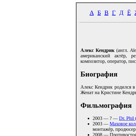
А
Б
В
Г
Д
Ё
Алекс Кендрик
(англ.
Al
американский актёр, ре
композитор, оператор, пис
Биография
Алекс Кендрик родился в
Женат на Кристине Кендри
Фильмография
2003 — ? —
Dr. Phil
2003 —
Маховое кол
монтажёр, продюсер,
2008 — Противостоя