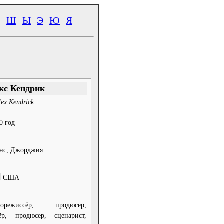
Ч
Ш
Ы
Э
Ю
Я
кс Кендрик
lex Kendrick
0 год
нс, Джорджия
США
норежиссёр, продюсер,
ёр, продюсер, сценарист,