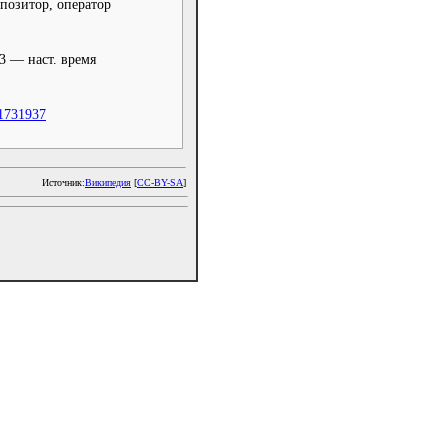
позитор, оператор
3 — наст. время
1731937
Источник:
Википедия
[
CC-BY-SA
]