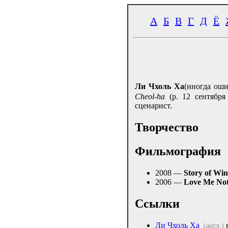
А
Б
В
Г
Д
Ё
Ли Чхоль Ха
(иногда ош
Cheol-ha
(р. 12 сентября
сценарист.
Творчество
Фильмография
2008 —
Story of Win
2006 —
Love Me No
Ссылки
Ли Чхоль Ха
(англ.)