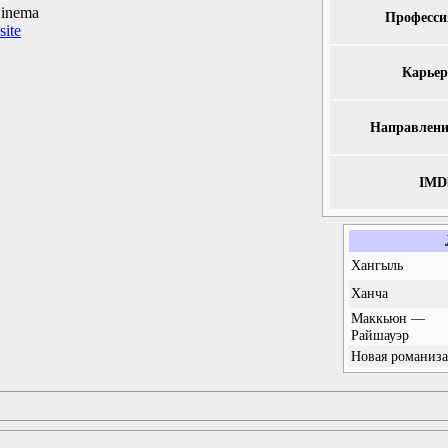
inema
Професси
site
Карьер
Направлени
IMD
Хангыль
Ханча
Маккьюн —
Райшауэр
Новая романиз