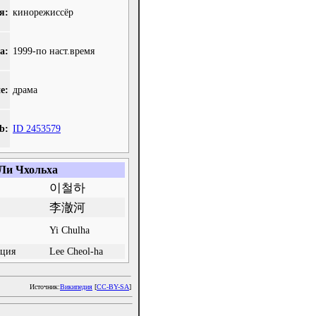
я:
кинорежиссёр
а:
1999-по наст.время
е:
драма
b:
ID 2453579
Ли Чхольха
이철하
李澈河
Yi Chulha
ация
Lee Cheol-ha
Источник:
Википедия
[
CC-BY-SA
]