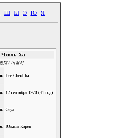
Ч
Ш
Ы
Э
Ю
Я
 Чхоль Ха
澈河 / 이철하
и:
Lee Cheol-ha
я:
12 сентября 1970
(41 год)
я:
Сеул
о:
Южная Корея