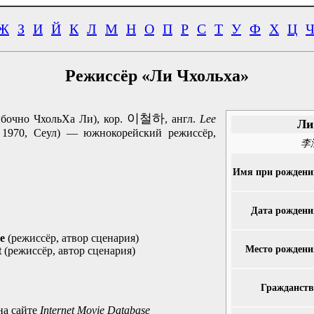
Ж
З
И
Й
К
Л
М
Н
О
П
Р
С
Т
У
Ф
Х
Ц
Режиссёр «Ли Чхольха»
이철하
ибочно ЧхольХа Ли), кор.
, англ.
Lee
Ли
 1970, Сеул) — южнокорейский режиссёр,
李
Имя при рождени
Дата рождени
e
(режиссёр, атвор сценария)
Место рождени
t
(режиссёр, автор сценария)
Гражданств
на сайте
Internet Movie Database