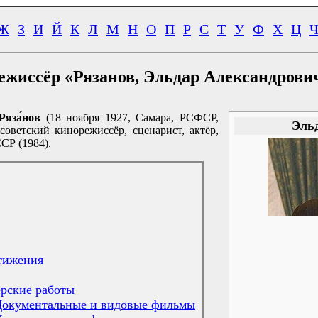
Ж
З
И
Й
К
Л
М
Н
О
П
Р
С
Т
У
Ф
Х
Ц
ежиссёр «Рязанов, Эльдар Александрови
Ряза́нов
(
18 ноября 1927
, Самара, РСФСР,
Эль
ветский кинорежиссёр, сценарист, актёр,
СР (1984).
тижения
рские работы
Документальные и видовые фильмы