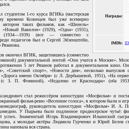
дался.
ал студентом 1-го курса ВГИКа (мастерская
Награды:
ому времени Козинцев был уже всемирно
, автором таких фильмов, как «Шинель»
), «Новый Вавилон» (1929), «Одна» (1931),
 (1934—1939) (все — совместно с
реди педагогов был и Сергей Эйзенштейн,
IMDb:
ID
 Рязанова.
нов окончил ВГИК, защитившись (совместно
Фоминой) документальной лентой «Они учатся в Москве». Мол
протяжении 5 лет Рязанов работал в документальном кино. О
», «Советский спорт», «Новости дня», несколько выпусков 
 «Дорога имени Октября» (с Л. Дербышевой, 1951), «На перв
 (с З. П. Фоминой), «Недалеко от Краснодара» (оба 1953
ксандрович стал режиссёром киностудии «Мосфильм» и поста
кранный фильм-ревю «Весенние голоса», в котором были и игр
 комедиограф, руководитель киностудии «Мосфильм» И. А. Пы
окомедию. У Пырьева было подлинное продюсерское чутьё: ф
ый успех. Знаменитый Игорь Владимирович Ильинский сыгр
цова, а молодые актёры Людмила Гурченко и Юрий Белов ст
ина напевала вся страна.