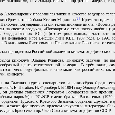
ом Высоцким», «TV Эльдар, или Моя портретная галерея», сбо
р Александрович прославился также в качестве ведущего теле
[2]
ежиссёром которой была Ксения Маринина
. Кроме того, им с
 Наиболее популярными стали телевизионные циклы «Восемь дев
оры на свежем воздухе», «Поговорим о странностях любви» (ц
 Эльдара Рязанова (ОРТ)» (в этом цикле вышло, в частности, 
 на финальной игре Высшей лиги КВН 1987 года. В 1991 год
 с Владиславом Листьевым на Первом канале Российского телев
в стал президентом Российской академии кинематографических 
крылся киноклуб Эльдара Рязанова. Киноклуб задуман, по в
оеобразный центр отечественной комедии. В трёх залах, с
пятьсот мест, идут фильмы и спектакли как российских, так 
ечи, концерты.
ал на Высших курсах сценаристов и режиссёров (среди е
ичный, Е. Цымбал, И. Фридберг). В 1984 году Эльдар Александ
, он дважды становился лауреатом Государственных премий
лёгким паром!») и РСФСР имени братьев Васильевых (197
я орденами Трудового Красного Знамени, орденами Дружбы нар
епени, а также французским орденом искусств и литературы. О
, Дели, Брюсселе и др. Член Союза кинематографистов СССР.