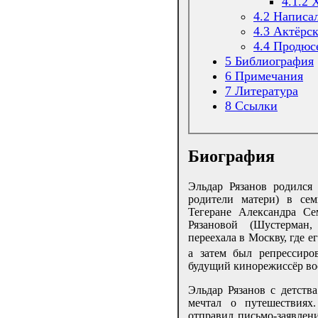
4.1.2
4.2
Написал
4.3
Актёрск
4.4
Продюс
5
Библиография
6
Примечания
7
Литература
8
Ссылки
Биография
Эльдар Рязанов родился
родители матери) в сем
Тегеране Александра С
Рязановой (Шустерман
переехала в Москву, где е
а затем был репрессиро
будущий кинорежиссёр во
Эльдар Рязанов с детства
мечтал о путешествиях
отправил письмо-заявлен