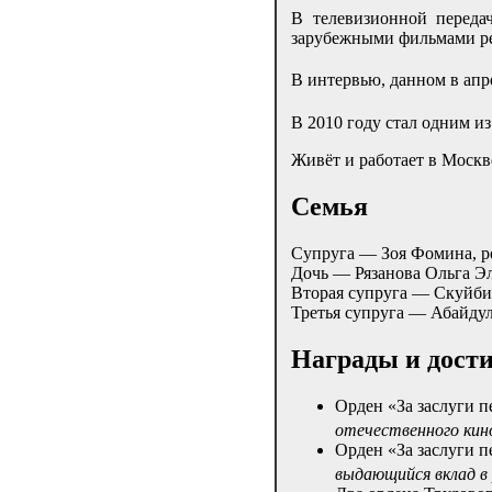
В телевизионной переда
зарубежными фильмами ре
В интервью, данном в апре
В 2010 году стал одним и
Живёт и работает в Москв
Семья
Супруга — Зоя Фомина, ре
Дочь — Рязанова Ольга Эл
Вторая супруга — Скуйбин
Третья супруга — Абайду
Награды и дост
Орден «За заслуги п
отечественного кин
Орден «За заслуги п
выдающийся вклад в