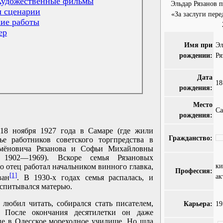
Художественные фильмы
Эльдар Рязанов 
 сценарии
«За заслуги пере
ие работы
ер
Имя при
Э
рождении:
Ря
Дата
18
рождения:
Место
Са
рождения:
 18 ноября 1927 года в Самаре (где жили
Гражданство:
ье работников советского торгпредства в
емёновича Рязанова и Софьи Михайловны
, 1902—1969). Вскоре семья Рязановых
к
го отец работал начальником винного главка,
Профессия:
[1]
ак
ван
. В 1930-х годах семья распалась, и
спитывался матерью.
 любил читать, собирался стать писателем,
Карьера:
19
. После окончания десятилетки он даже
ие в Одесское мореходное училище. Но шла