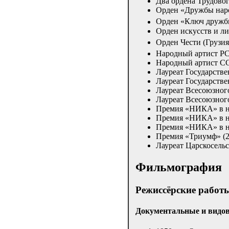
Два ордена Трудовог
Орден «Дружбы наро
Орден «Ключ дружбы
Орден искусств и л
Орден Чести (Грузия
Народный артист Р
Народный артист СС
Лауреат Государстве
Лауреат Государств
Лауреат Всесоюзног
Лауреат Всесоюзног
Премия «НИКА» в но
Премия «НИКА» в н
Премия «НИКА» в но
Премия «Триумф» (
Лауреат Царскосель
Фильмография
Режиссёрские работ
Документальные и видо