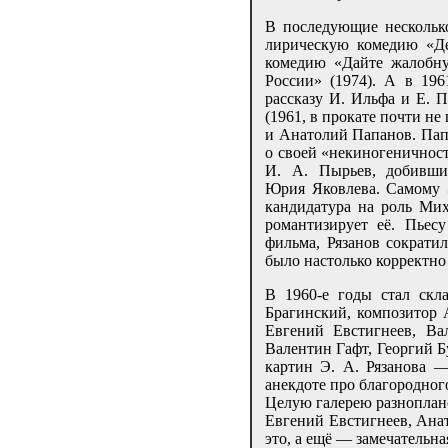
В последующие несколько
лирическую комедию «Дев
комедию «Дайте жалобну
России» (1974). А в 196
рассказу И. Ильфа и Е. 
(1961, в прокате почти н
и Анатолий Папанов. Папа
о своей «некиногеничност
И. А. Пырьев, добивши
Юрия Яковлева. Самому 
кандидатура на роль Ми
романтизирует её. Пьес
фильма, Рязанов сократи
было настолько корректно 
В 1960-е годы стал скл
Брагинский, композитор
Евгений Евстигнеев, Ва
Валентин Гафт, Георгий Б
картин Э. А. Рязанова —
анекдоте про благородног
Целую галерею разноплан
Евгений Евстигнеев, Ана
это, а ещё — замечательн