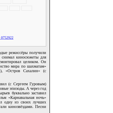
 0752922
одые режиссёры получили
н снимал киносюжеты для
смонтировал целиком. Он
енство мира по шахматам»
), «Остров Сахалин» (с
вил (с Сергеем Гуровым)
овые эпизоды. А через год
рьев буквально заставил
ильм «Карнавальная ночь»
ал одну из своих лучших
али кинозвёздами. Песни