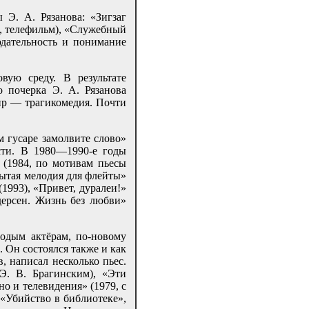
Э. А. Рязанова: «Зигзаг
5, телефильм), «Служебный
юдательность и понимание
вую среду. В результате
 почерка Э. А. Рязанова
нр — трагикомедия. Почти
 гусаре замолвите слово»
сти. В 1980—1990-е годы
 (1984, по мотивам пьесы
бытая мелодия для флейты»
(1993), «Привет, дуралеи!»
дерсен. Жизнь без любви»
одым актёрам, по-новому
 Он состоялся также и как
, написал несколько пьес.
Э. В. Брагинским), «Эти
о и телевидения» (1979, с
 «Убийство в библиотеке»,