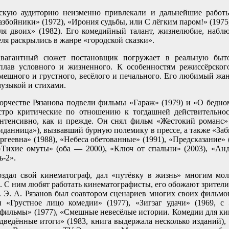
кую аудиторию неизменно привлекали и дальнейшие работы 
разбойники» (1972), «Ирония судьбы, или С лёгким паром!» (197
для двоих» (1982). Его комедийный талант, жизнелюбие, набл
еля раскрылись в жанре «городской сказки».
вагантный сюжет постановщик погружает в реальную быто
плав условного и жизненного. К особенностям режиссёрского
смешного и грустного, весёлого и печального. Его любимый жа
узыкой и стихами.
орчестве Рязанова подвели фильмы «Гараж» (1979) и «О бедном
 остро критические по отношению к тогдашней действительно
интенсивно, как и прежде. Он снял фильм «Жестокий романс»
иданница»), вызвавший бурную полемику в прессе, а также «За
ргеевна» (1988), «Небеса обетованные» (1991), «Предсказание» 
 «Тихие омуты» (оба — 2000), «Ключ от спальни» (2003), «Ан
ь-2».
оздал свой кинематограф, дал «путёвку в жизнь» многим мол
. С ним любят работать кинематографисты, его обожают зрители.
г. Э. А. Рязанов был соавтором сценариев многих своих фильмов
 «Грустное лицо комедии» (1977), «Зигзаг удачи» (1969, с 
 фильмы» (1977), «Смешные невесёлые истории. Комедии для кин
дведённые итоги» (1983, книга выдержала несколько изданий),