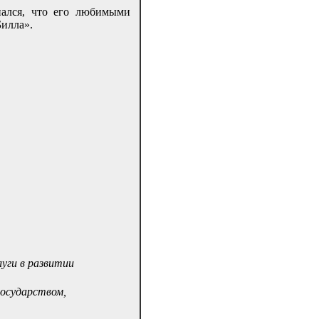
нался, что его любимыми
илла».
луги в развитии
 государством,