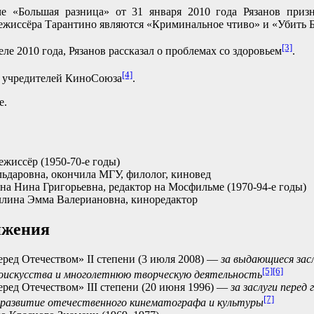
че «Большая разница» от 31 января 2010 года Рязанов приз
жиссёра Тарантино являются «Криминальное чтиво» и «Убить Б
[3]
ле 2010 года, Рязанов рассказал о проблемах со здоровьем
.
[4]
з учредителей КиноСоюза
.
е.
жиссёр (1950-70-е годы)
ьдаровна, окончила МГУ, филолог, киновед
а Нина Григорьевна, редактор на Мосфильме (1970-94-е годы)
ллина Эмма Валериановна, киноредактор
ижения
еред Отечеством» II степени (3 июля 2008) —
за выдающиеся зас
[5]
[6]
оискусства и многолетнюю творческую деятельность
еред Отечеством» III степени (20 июня 1996) —
за заслуги перед
[7]
 развитие отечественного кинематографа и культуры