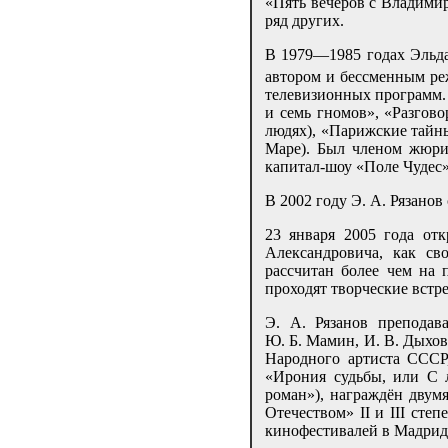
«Пять вечеров с Владимир
ряд других.
В 1979—1985 годах Эльда
автором и бессменным р
телевизионных программ.
и семь гномов», «Разгов
людях), «Парижские тайны
Маре). Был членом жюри
капитал-шоу «Поле Чудес»
В 2002 году Э. А. Рязано
23 января 2005 года от
Александровича, как св
рассчитан более чем на 
проходят творческие встр
Э. А. Рязанов преподав
Ю. Б. Мамин, И. В. Дыхов
Народного артиста СССР
«Ирония судьбы, или С 
роман»), награждён двум
Отечеством» II и III ст
кинофестивалей в Мадриде