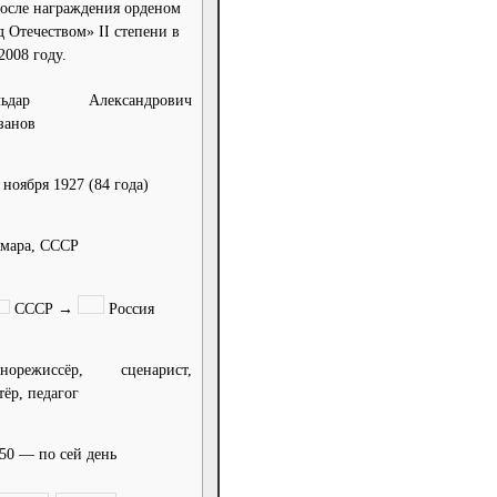
после награждения орденом
д Отечеством» II степени в
2008 году.
льдар Александрович
занов
 ноября 1927
(84 года)
мара, СССР
СССР
→
Россия
инорежиссёр, сценарист,
тёр, педагог
50 — по сей день