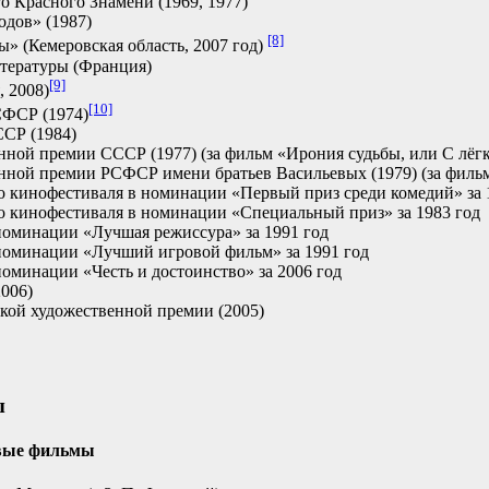
о Красного Знамени (1969, 1977)
дов» (1987)
[8]
» (Кемеровская область, 2007 год)
итературы (Франция)
[9]
, 2008)
[10]
СФСР (1974)
СР (1984)
нной премии СССР (1977) (за фильм «Ирония судьбы, или С лёг
енной премии РСФСР имени братьев Васильевых (1979) (за фил
о кинофестиваля в номинации «Первый приз среди комедий» за 
о кинофестиваля в номинации «Специальный приз» за 1983 год
минации «Лучшая режиссура» за 1991 год
оминации «Лучший игровой фильм» за 1991 год
минации «Честь и достоинство» за 2006 год
2006)
ской художественной премии (2005)
ы
вые фильмы