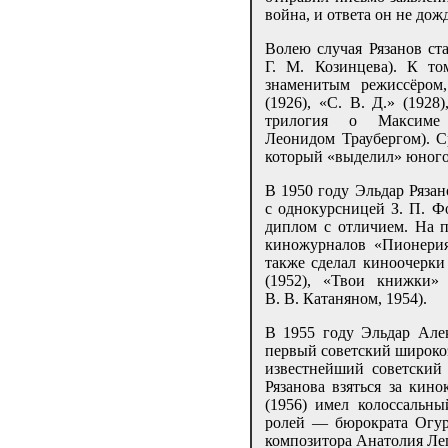
война, и ответа он не дож
Волею случая Рязанов ст
Г. М. Козинцева). К т
знаменитым режиссёром
(1926), «С. В. Д.» (1928
трилогия о Максиме
Леонидом Траубергом). С
который «выделил» юного
В 1950 году Эльдар Ряза
с однокурсницей З. П. 
диплом с отличием. На 
киножурналов «Пионерия
также сделал киноочерки
(1952), «Твои книжки»
В. В. Катаняном, 1954).
В 1955 году Эльдар Але
первый советский широкоэ
известнейший советский
Рязанова взяться за кин
(1956) имел колоссальн
ролей — бюрократа Огур
композитора Анатолия Леп