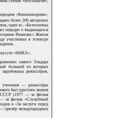
рник стихов «Ностальгия»,
передачи «Кинопанорама»,
оздано более 200 авторских
ок, один я», «Белоснежка
икл передач о выдающихся
интервью Рязанова с Жаном
у участвовал в телеигре
идения.
искусств «НИКА».
ыражению самого Эльдара
амый большой из которых
и зарубежных режиссёров,
го учеников — режиссёры
рович был удостоен звания
: СССР (1977 — за фильм
9 — за фильм «Служебный
одов и «За заслуги перед
н — призёр международных