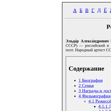
А
Б
В
Г
Д
Ё
Р
Эльда́р Алекса́ндрович 
СССР) — российский и со
поэт. Народный артист СС
Содержание
1
Биография
2
Семья
3
Награды и дос
4
Фильмография
4.1
Режиссё
4.1.1