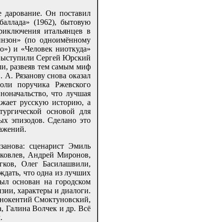
е дарование. Он поставил
баллада» (1962), бытовую
риключения итальянцев в
бинзон» (по одноимённому
о») и «Человек ниоткуда»
о выступили Сергей Юрский
ли, развеяв тем самым миф
 А. Рязанову снова оказал
оли поручика Ржевского
оначальство, что лучшая
жает русскую историю, а
тургической основой для
ых эпизодов. Сделано это
ражений.
занова: сценарист Эмиль
ковлев, Андрей Миронов,
гков, Олег Басилашвили,
ждать, что одна из лучших
был основан на городском
зии, характеры и диалоги.
ннокентий Смоктуновский,
 Галина Волчек и др. Всё
.