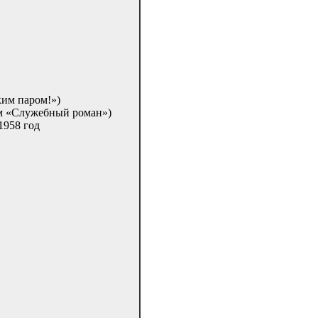
ким паром!»)
ьм «Служебный роман»)
1958 год