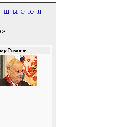
Ч
Ш
Ы
Э
Ю
Я
ч»
дар Рязанов