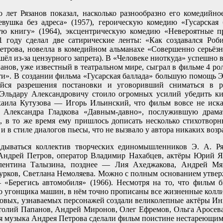
 лет Рязанов показал, насколько разнообразно его комедийно
ушка без адреса» (1957), героическую комедию «Гусарская 
ю книгу» (1964), эксцентрическую комедию «Невероятные п
1 году сделал две сатирические ленты: «Как создавался Ро
Петрова, новелла в комедийном альманахе «Совершенно серьёзн
е шёл из-за цензурного запрета). В «Человеке ниоткуда» успешн
нов, уже известный в театральном мире, сыграл в фильме 4 ро
и». В создании фильма «Гусарская баллада» большую помощь Э.
йся разрешения постановки и уговоривший сниматься в р
Эльдару Александровичу стоило огромных усилий убедить кин
хаила Кутузова — Игорь Ильинский, что фильм вовсе не иска
у Александра Гладкова «Давным-давно», послужившую драма
л, в то же время ему пришлось дописать несколько стихотворн
и в стиле диалогов пьесы, что не вызвало у автора никаких воз
адываться коллектив творческих единомышленников Э. А. Ря
 Андрей Петров, оператор Владимир Нахабцев, актёры Юрий Я
лентина Талызина, позднее — Лия Ахеджакова, Андрей Мя
урков, Светлана Немоляева. Можно с полным основанием утвер
 «Берегись автомобиля» (1966). Несмотря на то, что фильм 
о угонщика машин, в нём точно прописаны все жизненные колли
овых, узнаваемых персонажей создали великолепные актёры И
толий Папанов, Андрей Миронов, Олег Ефремов, Ольга Аросева,
ая музыка Андрея Петрова сделали фильм поистине нестареющим