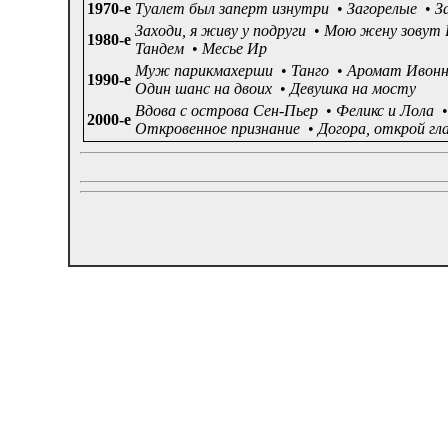
1970-е
Туалет был заперт изнутри
•
Загорелые
•
З
Заходи, я живу у подруги
•
Мою жену зовут 
1980-е
Тандем
•
Месье Ир
Муж парикмахерши
•
Танго
•
Аромат Ивон
1990-е
Один шанс на двоих
•
Девушка на мосту
Вдова с острова Сен-Пьер
•
Феликс и Лола
•
2000-е
Откровенное признание
•
Догора, открой гла