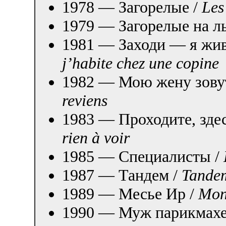
1978 — Загорелые /
Les
1979 — Загорелые на л
1981 — Заходи — я жив
j’habite chez une copine
1982 — Мою жену зову
reviens
1983 — Проходите, здес
rien à voir
1985 — Специалисты /
1987 — Тандем /
Tande
1989 — Месье Ир /
Mon
1990 — Муж парикмах