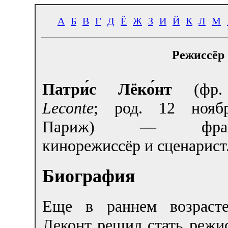
А
Б
В
Г
Д
Ё
Ж
З
И
Й
К
Л
М
Режиссёр 
Патри́с Лёко́нт
(фр
Leconte
; род. 12 нояб
Париж) — франц
кинорежиссёр и сценарист
Биография
Еще в раннем возраст
Леконт решил стать режи