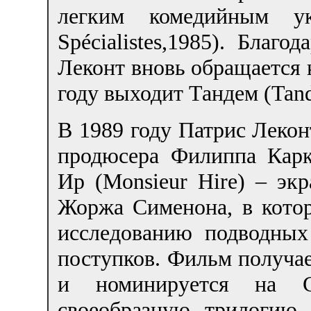
легким комедийным у
Spécialistes,1985). Благ
Леконт вновь обращается к
году выходит Тандем (Tan
В 1989 году Патрис Леко
продюсера Филиппа Карк
Ир (Monsieur Hire) – эк
Жоржа Сименона, в котор
исследованию подводных
поступков. Фильм получ
и номинируется на С
своеобразную трилогию