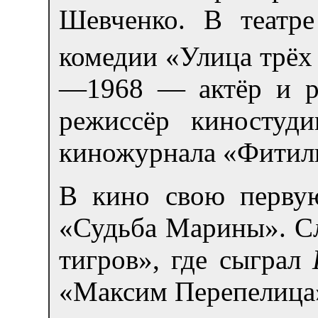
Шевченко. В театре
комедии «Улица трёх 
—1968 — актёр и р
режиссёр киностуд
киножурнала «Фитил
В кино свою перву
«Судьба Марины». С
тигров», где сыграл
«Максим Перепелица