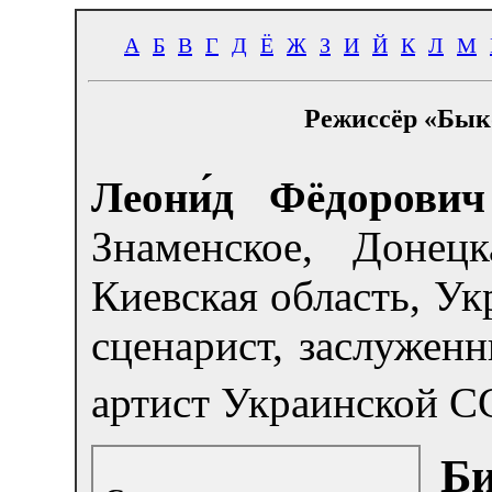
А
Б
В
Г
Д
Ё
Ж
З
И
Й
К
Л
М
Режиссёр «Бык
Леони́д Фёдорович
Знаменское, Донец
Киевская область, Ук
сценарист, заслужен
артист Украинской С
Б