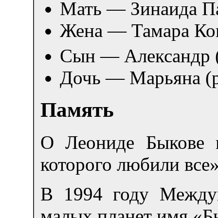
Мать — Зинаида П
Жена — Тамара Ко
Сын — Александр (Л
Дочь — Марьяна (р
Память
О Леониде Быкове 
которого любили все»
В 1994 году Между
малых планет имя «Б