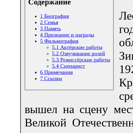
Содержание
Ле
1
Биография
2
Семья
го
3
Память
4
Признание и награды
об
5
Фильмография
5.1
Актёрские работы
Зи
5.2
Озвучивание ролей
5.3
Режиссёрские работы
19
5.4
Сценарист
6
Примечания
7
Ссылки
Кр
ср
вышел на сцену мес
Великой Отечествен